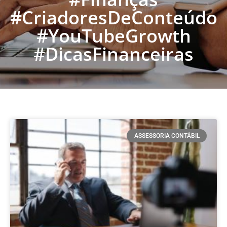
#CriadoresDeConteúdo
#YouTubeGrowth
#DicasFinanceiras
ASSESSORIA CONTÁBIL