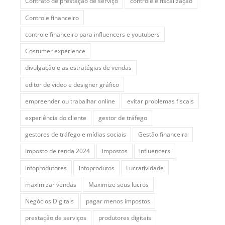
Contrato de prestação de serviço
controle e fiscalização
Controle financeiro
controle financeiro para influencers e youtubers
Costumer experience
divulgação e as estratégias de vendas
editor de vídeo e designer gráfico
empreender ou trabalhar online
evitar problemas fiscais
experiência do cliente
gestor de tráfego
gestores de tráfego e mídias sociais
Gestão financeira
Imposto de renda 2024
impostos
influencers
infoprodutores
infoprodutos
Lucratividade
maximizar vendas
Maximize seus lucros
Negócios Digitais
pagar menos impostos
prestação de serviços
produtores digitais