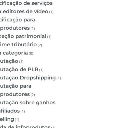
cificação de serviços
a editores de vídeo
(1)
cificação para
oprodutores
(1)
teção patrimonial
(1)
ime tributário
(2)
 categoria
(8)
butação
(1)
butação de PLR
(1)
butação Dropshipping
(1)
butação para
oprodutores
(2)
butação sobre ganhos
filiados
(1)
elling
(1)
da de infoprodutos
(1)