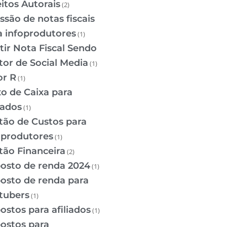
eitos Autorais
(2)
ssão de notas fiscais
a infoprodutores
(1)
tir Nota Fiscal Sendo
tor de Social Media
(1)
or R
(1)
xo de Caixa para
iados
(1)
tão de Custos para
oprodutores
(1)
tão Financeira
(2)
osto de renda 2024
(1)
osto de renda para
tubers
(1)
ostos para afiliados
(1)
ostos para