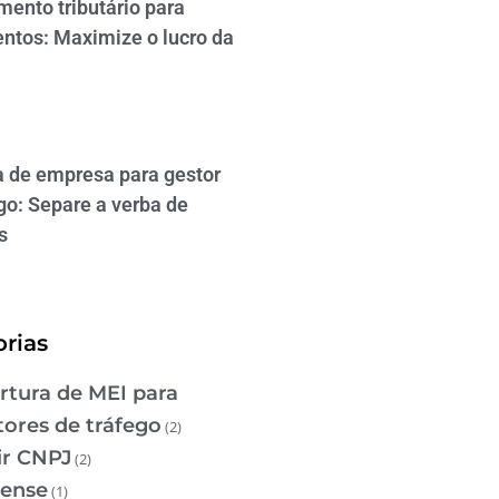
mento tributário para
ntos: Maximize o lucro da
a de empresa para gestor
go: Separe a verba de
s
rias
rtura de MEI para
tores de tráfego
(2)
ir CNPJ
(2)
ense
(1)