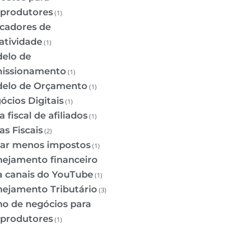
oprodutores
(1)
icadores de
ratividade
(1)
elo de
issionamento
(1)
elo de Orçamento
(1)
ócios Digitais
(1)
 fiscal de afiliados
(1)
as Fiscais
(2)
ar menos impostos
(1)
nejamento financeiro
a canais do YouTube
(1)
nejamento Tributário
(3)
no de negócios para
oprodutores
(1)