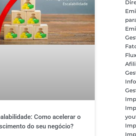
Dir
Emi
par
Emi
Ges
Fat
Flu
Afil
Ges
Inf
Ges
Imp
Imp
alabilidade: Como acelerar o
you
Imp
scimento do seu negócio?
Imp