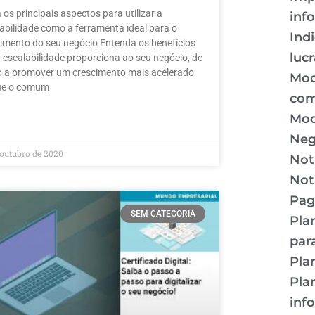
 os principais aspectos para utilizar a
inf
abilidade como a ferramenta ideal para o
Ind
imento do seu negócio Entenda os benefícios
luc
 escalabilidade proporciona ao seu negócio, de
 a promover um crescimento mais acelerado
Mod
ue o comum
com
Mod
MAIS »
Neg
 outubro de 2020
Nota
Not
Pag
SEM CATEGORIA
Pla
par
Pla
Pla
inf