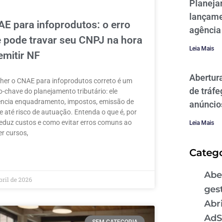
Planeja
lançame
E para infoprodutos: o erro
agência
 pode travar seu CNPJ na hora
Leia Mais
emitir NF
Abertur
her o CNAE para infoprodutos correto é um
de tráfe
-chave do planejamento tributário: ele
encia enquadramento, impostos, emissão de
anúncio
e até risco de autuação. Entenda o que é, por
eduz custos e como evitar erros comuns ao
Leia Mais
r cursos,
Catego
MAIS »
Abe
bril de 2026
ges
Abr
AdS