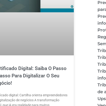
Pre
par
Pre
inf
Pro
Reg
Sem
Tri
Tri
Tri
tificado Digital: Saiba O Passo
Tri
asso Para Digitalizar O Seu
inf
ócio!
Tri
de a
ficado digital: Cartilha orienta empreendedores
Ups
gitalização de negócios A transformação
Ven
al, que já era realidade para muitos