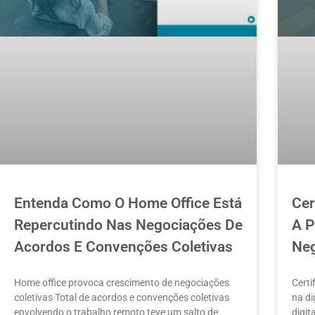
Entenda Como O Home Office Está
Cer
Repercutindo Nas Negociações De
A P
Acordos E Convenções Coletivas
Neg
Home office provoca crescimento de negociações
Certi
coletivas Total de acordos e convenções coletivas
na di
envolvendo o trabalho remoto teve um salto de
digit