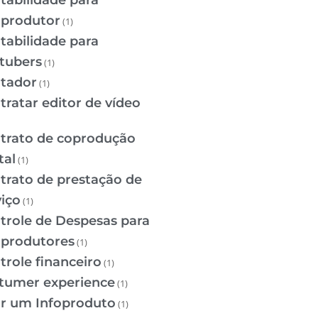
tabilidade para
oprodutor
(1)
tabilidade para
tubers
(1)
tador
(1)
tratar editor de vídeo
trato de coprodução
tal
(1)
trato de prestação de
viço
(1)
trole de Despesas para
oprodutores
(1)
trole financeiro
(1)
tumer experience
(1)
ar um Infoproduto
(1)