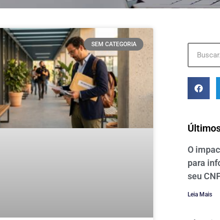
SEM CATEGORIA
Últimos
O impact
para in
seu CNP
Leia Mais