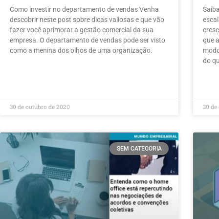
Como investir no departamento de vendas Venha
Saiba
descobrir neste post sobre dicas valiosas e que vão
escal
fazer você aprimorar a gestão comercial da sua
cresc
empresa. O departamento de vendas pode ser visto
que a
como a menina dos olhos de uma organização.
modo
do q
LEIA MAIS »
LEIA 
30 de outubro de 2020
30 de
SEM CATEGORIA