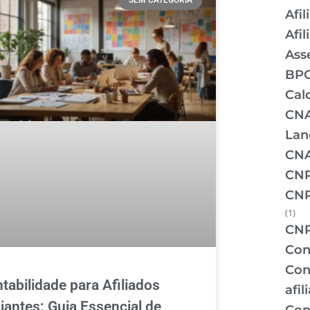
SEM CATEGORIA
Afil
Afi
Ass
BPO
Cal
CNA
Lan
CNA
CNP
CNP
(1)
CNP
Con
Con
tabilidade para Afiliados
afil
ciantes: Guia Essencial de