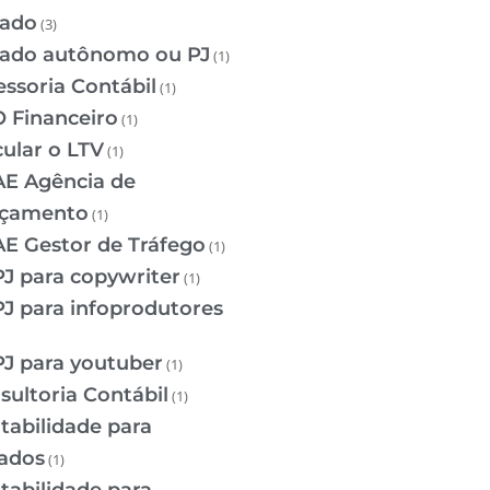
iado
(3)
liado autônomo ou PJ
(1)
essoria Contábil
(1)
 Financeiro
(1)
cular o LTV
(1)
E Agência de
çamento
(1)
E Gestor de Tráfego
(1)
J para copywriter
(1)
J para infoprodutores
J para youtuber
(1)
sultoria Contábil
(1)
tabilidade para
iados
(1)