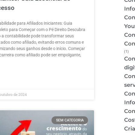
Con
cesso
Inf
Con
bilidade para Afiliados Iniciantes: Guia
You
leto para Começar com o Pé Direito Descubra
Con
 a contabilidade pode transformar seus
tados como afiliado, evitando erros comuns e
Con
mizando seus ganhos desde o início. Começar
(1)
arreira como afiliado pode ser empolgante,
Con
digi
MAIS »
Con
ser
Con
 outubro de 2024
Inf
Con
Cos
SEM CATEGORIA
Cri