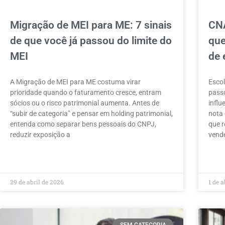
Migração de MEI para ME: 7 sinais
CNA
de que você já passou do limite do
que
MEI
de 
A Migração de MEI para ME costuma virar
Escol
prioridade quando o faturamento cresce, entram
passo
sócios ou o risco patrimonial aumenta. Antes de
influ
“subir de categoria” e pensar em holding patrimonial,
nota 
entenda como separar bens pessoais do CNPJ,
que r
reduzir exposição a
vende
LEIA MAIS »
LEIA 
29 de abril de 2026
1 de a