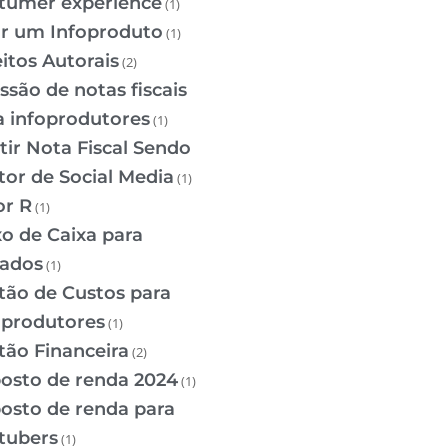
tumer experience
(1)
ar um Infoproduto
(1)
eitos Autorais
(2)
ssão de notas fiscais
a infoprodutores
(1)
tir Nota Fiscal Sendo
tor de Social Media
(1)
or R
(1)
xo de Caixa para
iados
(1)
tão de Custos para
oprodutores
(1)
tão Financeira
(2)
osto de renda 2024
(1)
osto de renda para
tubers
(1)