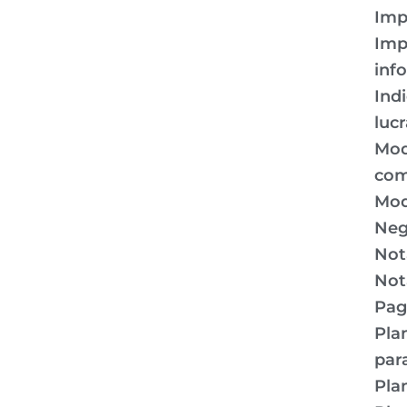
Imp
Imp
inf
Ind
luc
Mod
com
Mod
Neg
Nota
Not
Pag
Pla
par
Pla