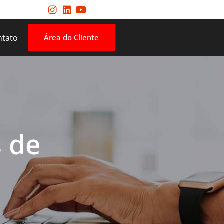
ntato
Área do Cliente
s de