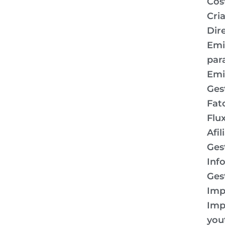
Cos
Cri
Dir
Emi
par
Emi
Ges
Fat
Flu
Afil
Ges
Inf
Ges
Imp
Imp
you