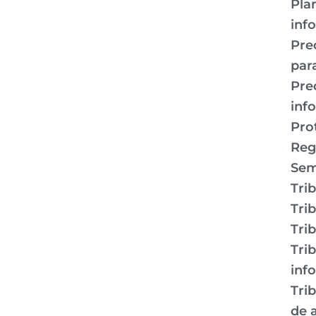
Pla
inf
Pre
par
Pre
inf
Pro
Reg
Sem
Tri
Tri
Tri
Tri
inf
Tri
de a