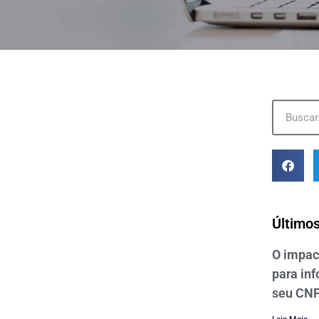
Últimos
O impact
para in
seu CNP