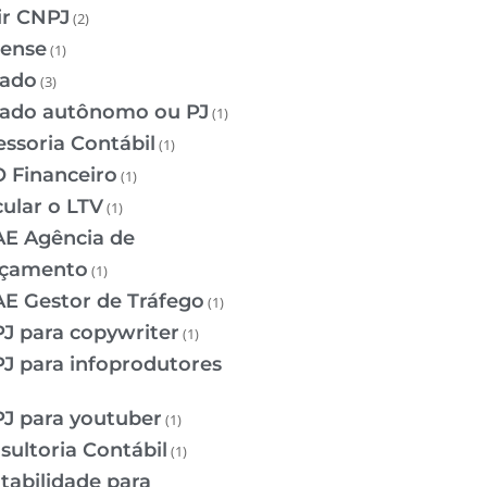
ir CNPJ
(2)
ense
(1)
iado
(3)
liado autônomo ou PJ
(1)
essoria Contábil
(1)
 Financeiro
(1)
cular o LTV
(1)
E Agência de
çamento
(1)
E Gestor de Tráfego
(1)
J para copywriter
(1)
J para infoprodutores
J para youtuber
(1)
sultoria Contábil
(1)
tabilidade para