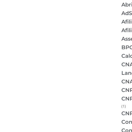
Abr
AdS
Afil
Afi
Ass
BPO
Cal
CNA
Lan
CNA
CNP
CNP
(1)
CNP
Con
Con