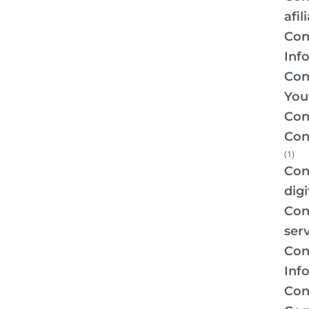
afil
Con
Inf
Con
You
Con
Con
(1)
Con
digi
Con
ser
Con
Inf
Con