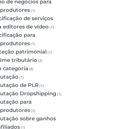
no de negócios para
oprodutores
(1)
cificação de serviços
a editores de vídeo
(1)
cificação para
oprodutores
(1)
teção patrimonial
(1)
ime tributário
(2)
 categoria
(8)
butação
(1)
butação de PLR
(1)
butação Dropshipping
(1)
butação para
oprodutores
(2)
butação sobre ganhos
filiados
(1)