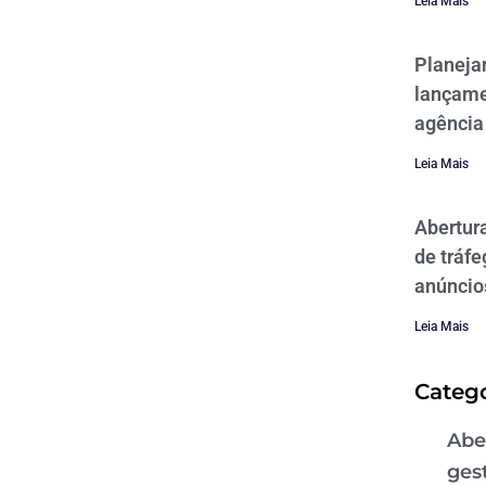
Leia Mais
Planeja
lançame
agência
Leia Mais
Abertur
de tráfe
anúncio
Leia Mais
Catego
Abe
ges