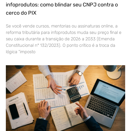
infoprodutos: como blindar seu CNPJ contra o
cerco do PIX
Se você vende cursos, mentorias ou assinaturas online, a
reforma tributária para infoprodutos muda seu preço final e
seu caixa durante a transição de 2026 a 2033 (Emenda
Constitucional nº 132/2023). O ponto crítico é a troca da
lógica “imposto