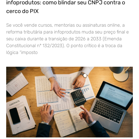
infoprodutos: como blindar seu CNPJ contra o
cerco do PIX
Se você vende cursos, mentorias ou assinaturas online, a
reforma tributária para infoprodutos muda seu preço final e
seu caixa durante a transição de 2026 a 2033 (Emenda
Constitucional nº 132/2023). O ponto crítico é a troca da
lógica “imposto